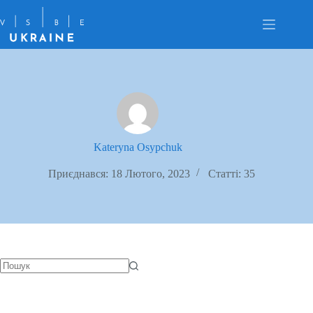
Перейти
до
вмісту
Kateryna Osypchuk
Приєднався: 18 Лютого, 2023
Статті: 35
Немає
результатів